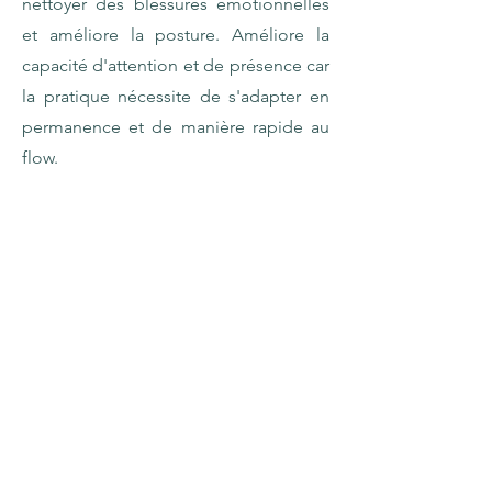
nettoyer des blessures émotionnelles
et améliore la posture. Améliore la
capacité d'attention et de présence car
la pratique nécessite de s'adapter en
permanence et de manière rapide au
flow.
Réserver un cours
Actuellement, je ne propose pas de
cours de yoga. Si toutefois vous êtes
intéressé par des cours collectifs, en
entreprise ou en inviduel, n'hésitez
pas à me contacter !