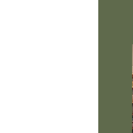
i 2021-2022
nt dans la neutralisation de
siques, mentaux, émotionnels,
roi 2021-2022
de faire circuler l'énergie d'un