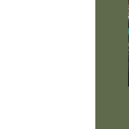
1-2022
otionnal Freedom Technique)
 émotionnelle négative qu'il n'
 à Chek Institute (UK)
 Paul Chek et intégrant
mmeil, l'exercice physique, la
u patient.
hiki Shin Do 2012-2014
itionnelle chinoise. Elle a
e corps du patient par la biais
ts sur les méridiens