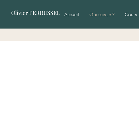
Olivier PERRUSSEL
Accueil
Qui suis-je ?
Cours
Un esprit curieux très tôt