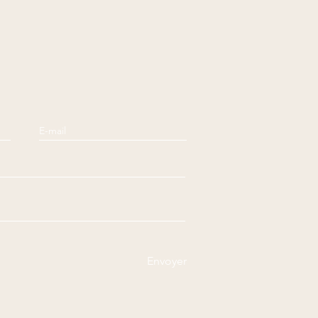
n de rassurer vos clients et 
e.
Envoyer