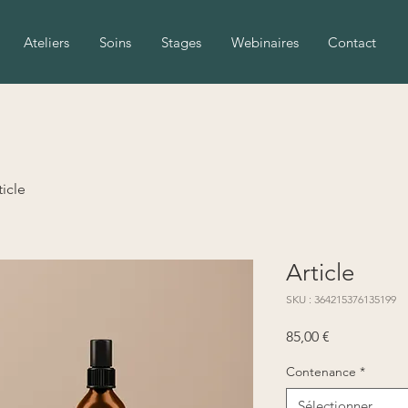
Ateliers
Soins
Stages
Webinaires
Contact
ticle
Article
SKU : 364215376135199
Prix
85,00 €
Contenance
*
Sélectionner