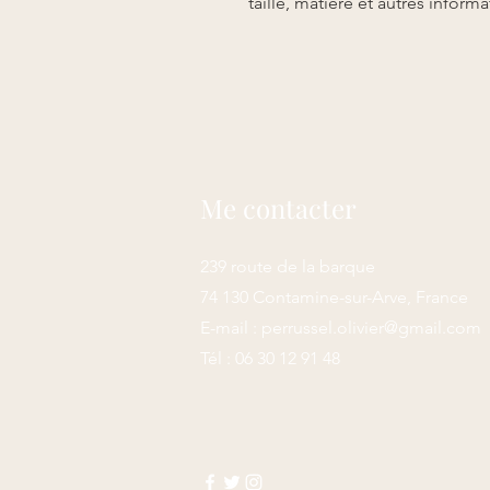
taille, matière et autres informa
Me contacter
239 route de la barque
74 130 Contamine-sur-Arve, France
E-mail :
perrussel.olivier@gmail.com
Tél : 06 30 12 91 48